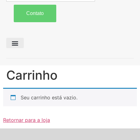
Contato
Preparo de Solo
Colheita e Forragem
Carreta Agrícola
Carrinho
Seu carrinho está vazio.
Retornar para a loja