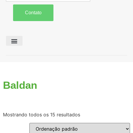
Contato
Preparo de Solo
Colheita e Forragem
Carreta Agrícola
Baldan
Mostrando todos os 15 resultados