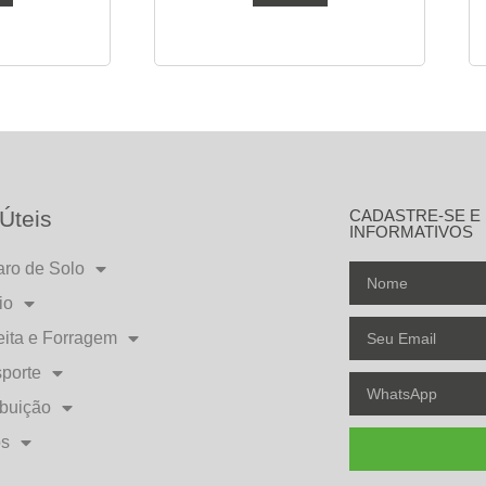
Úteis
CADASTRE-SE E
INFORMATIVOS
aro de Solo
io
eita e Forragem
porte
ibuição
os