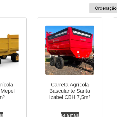
rícola
Carreta Agrícola
 Mepel
Basculante Santa
m³
Izabel CBH 7,5m³
is
Leia mais