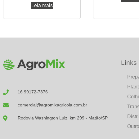
Leia mais
Links 
Prep
Plant
16 99172-7376
Colh
comercial@agromixagricola.com.br
Trans
Distr
Rodovia Washington Luiz, km 299 - Matão/SP
Outr