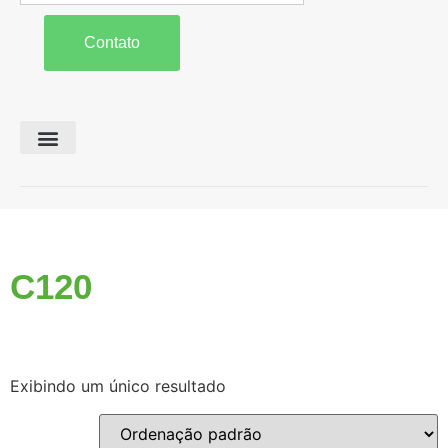
Contato
Preparo de Solo
Colheita e Forragem
Carreta Agrícola
C120
Exibindo um único resultado