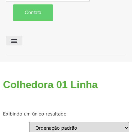
Contato
Preparo de Solo
Colheita e Forragem
Carreta Agrícola
Colhedora 01 Linha
Exibindo um único resultado