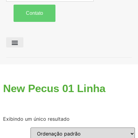
Contato
Preparo de Solo
Colheita e Forragem
Carreta Agrícola
New Pecus 01 Linha
Exibindo um único resultado