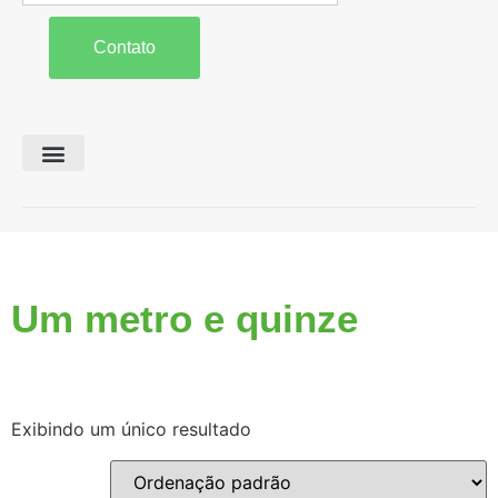
Contato
Preparo de Solo
Colheita e Forragem
Carreta Agrícola
Um metro e quinze
Exibindo um único resultado