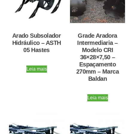
Arado Subsolador
Grade Aradora
Hidráulico – ASTH
Intermediaria –
05 Hastes
Modelo CRI
36×28×7,50 –
Espaçamento
Leia mais
270mm – Marca
Baldan
Leia mais