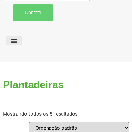
Contato
Preparo de Solo
Colheita e Forragem
Carreta Agrícola
Plantadeiras
Mostrando todos os 5 resultados